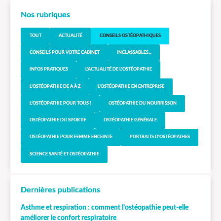
Nos rubriques
TOUT
ACTUALITÉ
CONSEILS OSTÉOPATHIQUES
CONSEILS POUR VOTRE CABINET
INCLASSABLES...
INFOS PRATIQUES
L'ACTUALITÉ DE L'OSTÉOPATHIE
L'OSTÉOPATHIE DE A À Z
L'OSTÉOPATHIE EN ENTREPRISE
L'OSTÉOPATHIE POUR TOUS !
OSTÉOPATHIE DU NOURRISSON
OSTÉOPATHIE DU SPORTIF
OSTÉOPATHIE GÉNÉRALE
OSTÉOPATHIE POUR FEMME ENCEINTE
PORTRAITS D'OSTÉOPATHES
SCIENCE SANTÉ ET OSTÉOPATHIE
Dernières publications
Asthme et respiration : comment l’ostéopathie peut-elle
améliorer le confort respiratoire