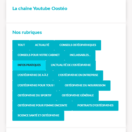
La chaîne Youtube Oostéo
Nos rubriques
TOUT
ACTUALITÉ
CONSEILS OSTÉOPATHIQUES
CONSEILS POUR VOTRE CABINET
INCLASSABLES...
INFOS PRATIQUES
L'ACTUALITÉ DE L'OSTÉOPATHIE
L'OSTÉOPATHIE DE A À Z
L'OSTÉOPATHIE EN ENTREPRISE
L'OSTÉOPATHIE POUR TOUS !
OSTÉOPATHIE DU NOURRISSON
OSTÉOPATHIE DU SPORTIF
OSTÉOPATHIE GÉNÉRALE
OSTÉOPATHIE POUR FEMME ENCEINTE
PORTRAITS D'OSTÉOPATHES
SCIENCE SANTÉ ET OSTÉOPATHIE