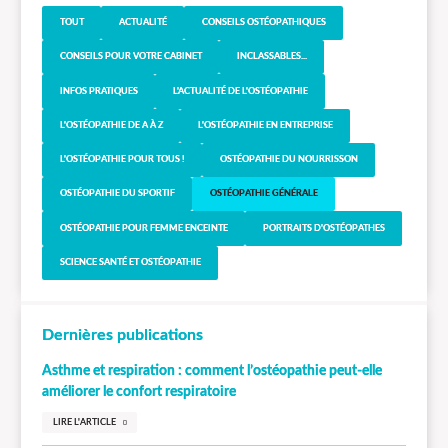
TOUT
ACTUALITÉ
CONSEILS OSTÉOPATHIQUES
CONSEILS POUR VOTRE CABINET
INCLASSABLES...
INFOS PRATIQUES
L'ACTUALITÉ DE L'OSTÉOPATHIE
L'OSTÉOPATHIE DE A À Z
L'OSTÉOPATHIE EN ENTREPRISE
L'OSTÉOPATHIE POUR TOUS !
OSTÉOPATHIE DU NOURRISSON
OSTÉOPATHIE DU SPORTIF
OSTÉOPATHIE GÉNÉRALE
OSTÉOPATHIE POUR FEMME ENCEINTE
PORTRAITS D'OSTÉOPATHES
SCIENCE SANTÉ ET OSTÉOPATHIE
Dernières publications
Asthme et respiration : comment l’ostéopathie peut-elle
améliorer le confort respiratoire
LIRE L'ARTICLE