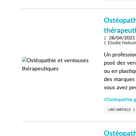
Ostéopath
thérapeut
28/04/2021
Elodie Nebul
Un profession
posé des vent
ou en plastiq
des marques 
vous avez peut
Ostéopathie g
LIRE L'ARTICLE
Ostéopath