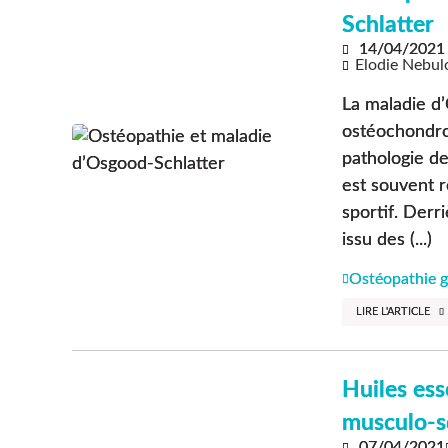
Schlatter
14/04/2021
Elodie Nebul
La maladie d’
ostéochondros
pathologie de
est souvent r
sportif. Der
issu des (...)
Ostéopathie g
LIRE L'ARTICLE
Huiles ess
musculo-s
07/04/2021