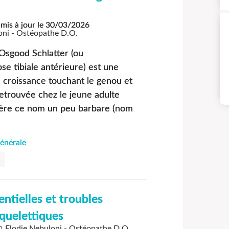
mis à jour le
30/03/2026
oni - Ostéopathe D.O.
Osgood Schlatter (ou
e tibiale antérieure) est une
 croissance touchant le genou et
etrouvée chez le jeune adulte
rière ce nom un peu barbare (nom
énérale
entielles et troubles
quelettiques
Elodie Nebuloni - Ostéopathe D.O.