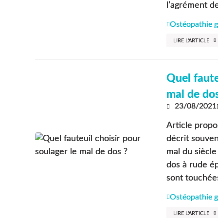
l’agrément de 
Ostéopathie g
LIRE L'ARTICLE
Quel faute
mal de dos
23/08/2021
Article propo
décrit souven
mal du siècle
dos à rude é
sont touchées.
Ostéopathie g
LIRE L'ARTICLE