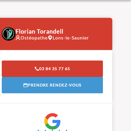
Florian Torandell
Ostéopathe
Lons-le-Saunier
03 84 35 77 65
PRENDRE RENDEZ-VOUS