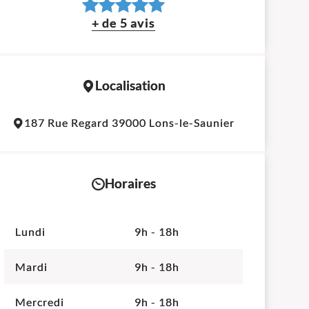
+ de 5 avis
Localisation
Leaflet
|
©
OpenStreetMap
contributors
187 Rue Regard 39000 Lons-le-Saunier
+
−
Horaires
Lundi
9h - 18h
Mardi
9h - 18h
Mercredi
9h - 18h