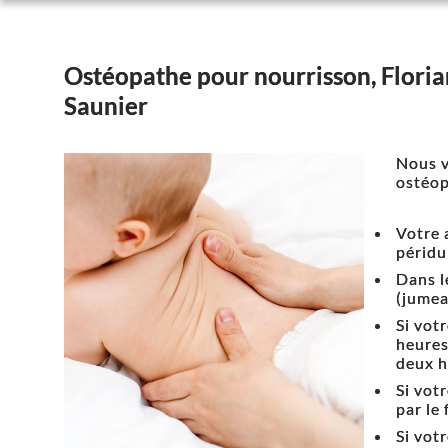
Ostéopathe pour nourrisson, Florian
Saunier
Nous v
ostéop
Votre 
péridu
Dans l
(jumeau
Si vot
heures
deux h
Si vot
par le 
Si vot