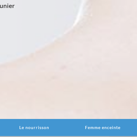
unier
Le nourrisson
Femme enceinte