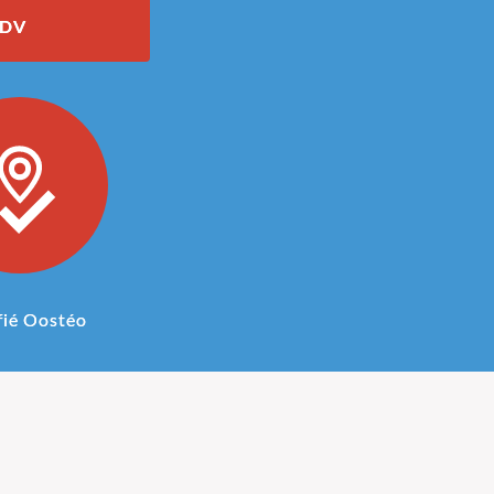
RDV
fié Oostéo