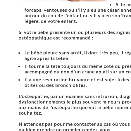
Si le 
forceps, ventouses ou s'il y a eu une césarienn
autour du cou de l'enfant ou s'il y a eu souffr
légère, de votre enfant.
Si votre bébé présente un ou plusieurs des signes
ostéopathique est recommandé :
Le bébé pleure sans arrêt, il dort très peu, il r
agité après la tétée
Il tourne la tête toujours du même coté ou pr
accompagné ou non d'un crane aplati sur un co
Il a une respiration bruyante et est sujet à de
otites ou des bronchiolites.
L'ostéopathe, par un examen sans intrusion, diagn
dysfonctionnements le plus souvent mineurs provo
aux mains de l'ostéopathe que votre bébé reprendr
souhaitez.
N'attendez pas pour me contacter au cas où vous
ou bien prendre un premier rendez-vous.