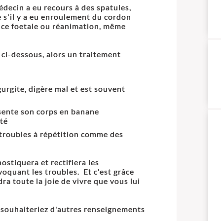
médecin a eu recours à des spatules,
e s'il y a eu enroulement du cordon
ance foetale ou réanimation, même
 ci-dessous, alors un traitement
égurgite, digère mal et est souvent
ésente son corps en banane
té
s troubles à répétition comme des
ostiquera et rectifiera les
quant les troubles. Et c'est grâce
a toute la joie de vivre que vous lui
 souhaiteriez d'autres renseignements