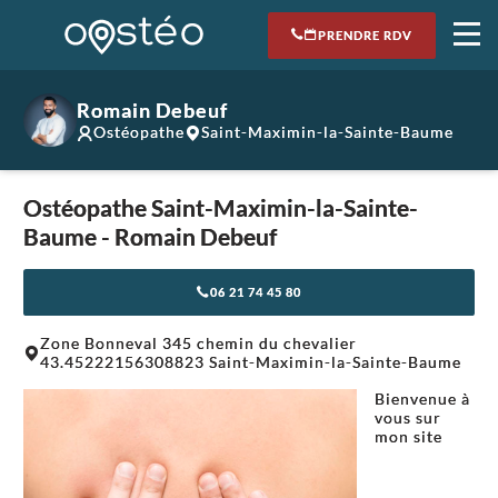
PRENDRE RDV
Romain Debeuf
Ostéopathe
Saint-Maximin-la-Sainte-Baume
Ostéopathe Saint-Maximin-la-Sainte-
Baume - Romain Debeuf
06 21 74 45 80
Leaflet
|
©
OpenStreetMap
contributors
Zone Bonneval 345 chemin du chevalier
+
43.45222156308823 Saint-Maximin-la-Sainte-Baume
−
Bienvenue à
vous sur
mon site