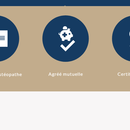
Agréé mutuelle
Certi
stéopathe