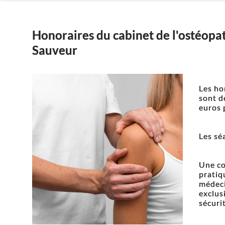
Honoraires du cabinet de l'ostéopa
Sauveur
Les ho
sont d
euros 
Les sé
Une co
pratiq
médeci
exclus
sécurit