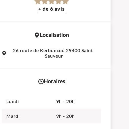
+ de 6 avis
Localisation
Leaflet
|
©
OpenStreetMap
contributors
26 route de Kerbuncou 29400 Saint-
+
Sauveur
−
Horaires
Lundi
9h - 20h
Mardi
9h - 20h