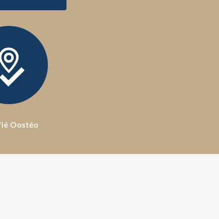
fié Oostéo