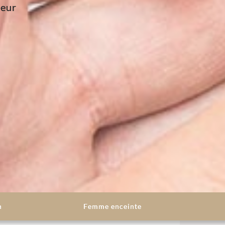
veur
n
Femme enceinte