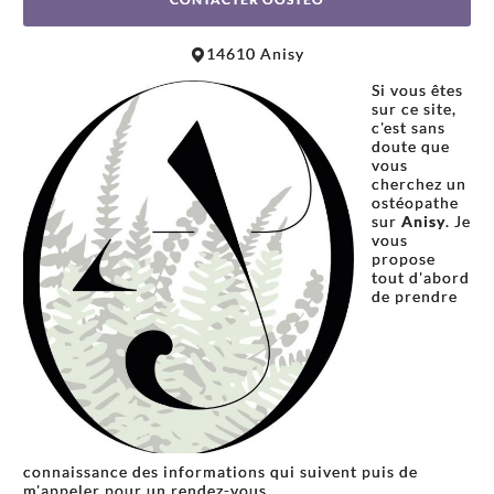
Leaflet
|
©
OpenStreetMap
contributors
14610 Anisy
+
Si vous êtes
−
sur ce site,
c'est sans
doute que
vous
cherchez un
ostéopathe
sur
Anisy
. Je
vous
propose
tout d'abord
de prendre
connaissance des informations qui suivent puis de
m'appeler pour un rendez-vous.