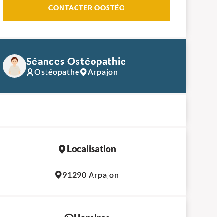
CONTACTER OOSTÉO
Séances Ostéopathie
Ostéopathe
Arpajon
Localisation
Leaflet
|
©
OpenStreetMap
contributors
91290 Arpajon
+
−