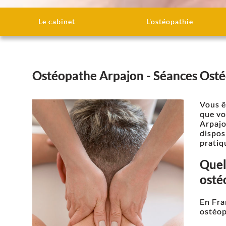
Le cabinet
L'ostéopathie
Ostéopathe Arpajon - Séances Ost
Vous ê
que vo
Arpajo
dispos
pratiq
Quel
ostéo
En Fra
ostéop