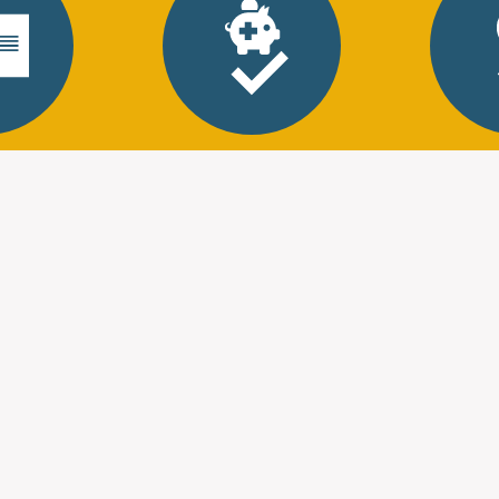
Agréé mutuelle
Certi
stéopathe
L'
Ostéopathie pour
C'est à
sportifs
siècle 
Sti
Votre corps se trouve plus
 pour
chirurgi
ou moins
intes
douloureusement sollicité
mbaires
selon l'intensité et la