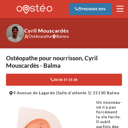
PRENDRE RDV
Cyril Mouscardès
Ostéopathe
Balma
Ostéopathe pour nourrisson, Cyril
Mouscardès - Balma
06 06 57 25 28
Leaflet
|
©
OpenStreetMap
contributors
9 Avenue de Lagarde (Salle d'attente 1) 31130 Balma
+
Un nouveau-
−
né n'a pas
forcément
la vie facile.
Il subit
parfois des