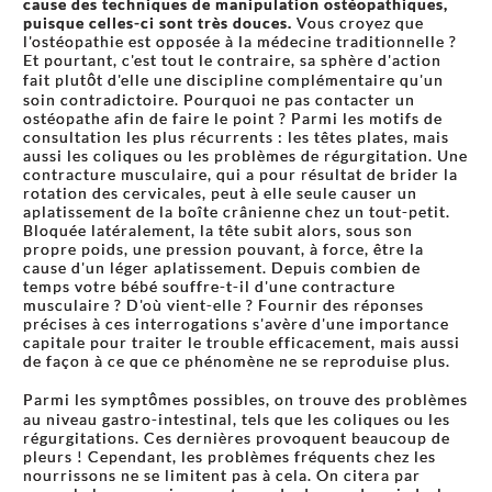
cause des techniques de manipulation ostéopathiques,
puisque celles-ci sont très douces.
Vous croyez que
l'ostéopathie est opposée à la médecine traditionnelle ?
Et pourtant, c'est tout le contraire, sa sphère d'action
fait plutôt d'elle une discipline complémentaire qu'un
soin contradictoire. Pourquoi ne pas contacter un
ostéopathe afin de faire le point ? Parmi les motifs de
consultation les plus récurrents : les têtes plates, mais
aussi les coliques ou les problèmes de régurgitation. Une
contracture musculaire, qui a pour résultat de brider la
rotation des cervicales, peut à elle seule causer un
aplatissement de la boîte crânienne chez un tout-petit.
Bloquée latéralement, la tête subit alors, sous son
propre poids, une pression pouvant, à force, être la
cause d'un léger aplatissement. Depuis combien de
temps votre bébé souffre-t-il d'une contracture
musculaire ? D'où vient-elle ? Fournir des réponses
précises à ces interrogations s'avère d'une importance
capitale pour traiter le trouble efficacement, mais aussi
de façon à ce que ce phénomène ne se reproduise plus.
Parmi les symptômes possibles, on trouve des problèmes
au niveau gastro-intestinal, tels que les coliques ou les
régurgitations. Ces dernières provoquent beaucoup de
pleurs ! Cependant, les problèmes fréquents chez les
nourrissons ne se limitent pas à cela. On citera par