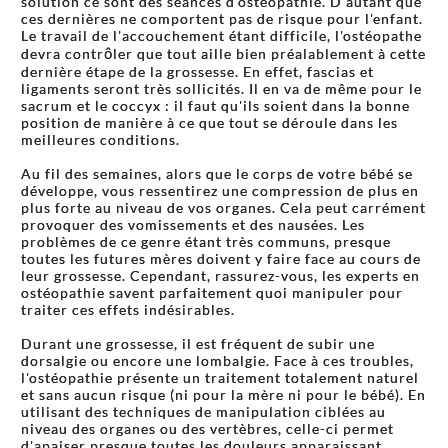
solution ce sont des séances d'ostéopathie. D'autant que
ces dernières ne comportent pas de risque pour l'enfant.
Le travail de l'accouchement étant difficile, l'ostéopathe
devra contrôler que tout aille bien préalablement à cette
dernière étape de la grossesse. En effet, fascias et
ligaments seront très sollicités. Il en va de même pour le
sacrum et le coccyx : il faut qu'ils soient dans la bonne
position de manière à ce que tout se déroule dans les
meilleures conditions.
Au fil des semaines, alors que le corps de votre bébé se
développe, vous ressentirez une compression de plus en
plus forte au niveau de vos organes. Cela peut carrément
provoquer des vomissements et des nausées. Les
problèmes de ce genre étant très communs, presque
toutes les futures mères doivent y faire face au cours de
leur grossesse. Cependant, rassurez-vous, les experts en
ostéopathie savent parfaitement quoi manipuler pour
traiter ces effets indésirables.
Durant une grossesse, il est fréquent de subir une
dorsalgie ou encore une lombalgie. Face à ces troubles,
l'ostéopathie présente un traitement totalement naturel
et sans aucun risque (ni pour la mère ni pour le bébé). En
utilisant des techniques de manipulation ciblées au
niveau des organes ou des vertèbres, celle-ci permet
d'apaiser presque toutes les douleurs apparaissant