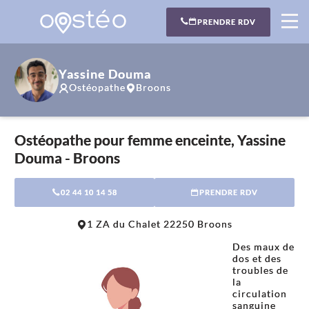
PRENDRE RDV
Yassine Douma
Ostéopathe
Broons
Ostéopathe pour femme enceinte, Yassine
Douma - Broons
02 44 10 14 58
PRENDRE RDV
Leaflet
|
©
OpenStreetMap
contributors
1 ZA du Chalet 22250 Broons
+
Des maux de
−
dos et des
troubles de
la
circulation
sanguine