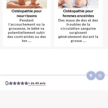
Ostéopathie pour
Ostéopathie pour
nourrissons
femmes enceintes
Pendant
Des maux de dos et des
l'accouchement ou la
troubles de la
grossesse, le bébé va
circulation sanguine
potentiellement subir
surgissent
des contraintes ou des
généralement durant la
ten ...
grosse ...
+ de 40 avis
Mentions légales et contact : Yassine Douma, Ostéopathe.
1 ZA du Chalet
22250 Broons
. Tél :
02 44 10 14 58
© 2013-2026 — Membre du Réseau Oostéo — Ostéopathe
Ostéopathe Côtes-