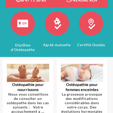
06 47 71 30 85
PRENDRE RDV
Agréé mutuelle
Certifié Oostéo
Diplôme
d'Ostéopathe
Ostéopathie pour
Ostéopathie pour
nourrissons
femmes enceintes
Nous vous conseillons
La grossesse provoque
de consulter un
des modifications
ostéopathe dans les cas
considérables dans
suivants : Votre
votre corps. Des
accouchement a ...
évolutions hormonales