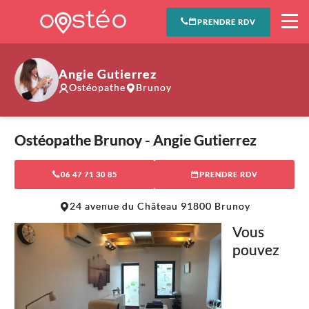
PRENDRE RDV
Angie Gutierrez
Ostéopathe
Brunoy
Ostéopathe Brunoy - Angie Gutierrez
06 47 71 30 85
PRENDRE RDV
Leaflet
|
©
OpenStreetMap
contributors
24 avenue du Château 91800 Brunoy
+
Vous
−
pouvez