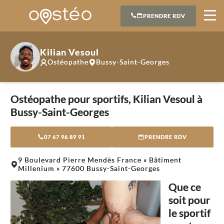
PRENDRE RDV
Kilian Vesoul
Ostéopathe
Bussy-Saint-Georges
Ostéopathe pour sportifs, Kilian Vesoul à
Bussy-Saint-Georges
07 67 96 89 91
PRENDRE RDV
Leaflet
|
©
OpenStreetMap
contributors
9 Boulevard Pierre Mendès France « Bâtiment
+
Millenium » 77600 Bussy-Saint-Georges
−
Que ce
soit pour
le sportif