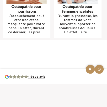
Ostéopathie pour
Ostéopathie pour
nourrissons
femmes enceintes
L’accouchement peut
Durant la grossesse, les
être une étape
femmes doivent
marquante pour votre
souvent supporter de
bébé.En effet, durant
nombreuses douleurs.
ce dernier, les pres ...
En effet, la fe ...
+ de 35 avis
Mentions légales et contact : Kilian Vesoul, Ostéopathe.
9 Boulevard Pierre
Mendès France « Bâtiment Millenium » 77600 Bussy-Saint-Georges
. Tél :
07
67 96 89 91
© 2013-2026 — Membre du Réseau Oostéo — Ostéopathe
Ostéopathe Seine-
et-Marne
—
Ecole d'Ostéopathie agréée par le Ministère de la Santé