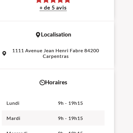
+ de 5 avis
Localisation
Leaflet
|
©
OpenStreetMap
contributors
1111 Avenue Jean Henri Fabre 84200
+
Carpentras
−
Horaires
Lundi
9h - 19h15
Mardi
9h - 19h15