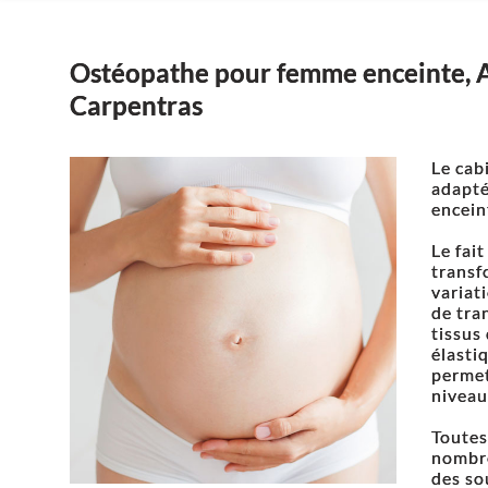
Ostéopathe pour femme enceinte, 
Carpentras
Le cab
adapté
encein
Le fai
transf
variat
de tra
tissus
élasti
permet
niveau
Toutes
nombr
des so