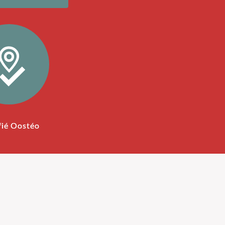
fié Oostéo