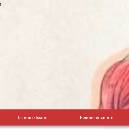
s
Le nourrisson
Femme enceinte