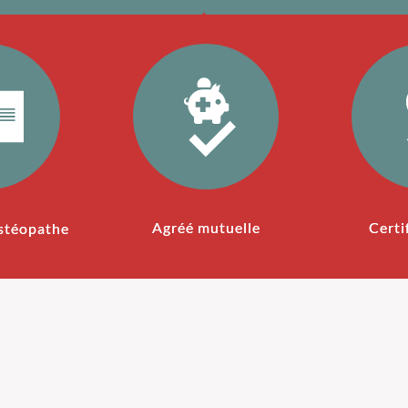
Agréé mutuelle
Certi
stéopathe