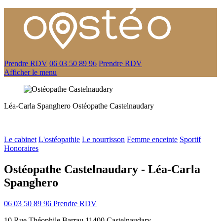
Prendre RDV
06 03 50 89 96
Prendre RDV
Afficher le menu
Léa-Carla Spanghero
Ostéopathe
Castelnaudary
Le cabinet
L'ostéopathie
Le nourrisson
Femme enceinte
Sportif
Honoraires
Ostéopathe Castelnaudary - Léa-Carla
Spanghero
06 03 50 89 96
Prendre RDV
10 Rue Théophile Barrau 11400 Castelnaudary