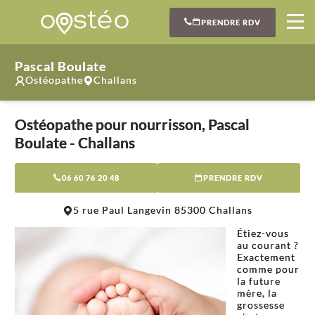
PRENDRE RDV
Pascal Boulate
Ostéopathe
Challans
Ostéopathe pour nourrisson, Pascal
Boulate - Challans
06 60 76 20 48
PRENDRE RDV
Leaflet
|
©
OpenStreetMap
contributors
5 rue Paul Langevin 85300 Challans
+
Étiez-vous
−
au courant ?
Exactement
comme pour
la future
mère, la
grossesse