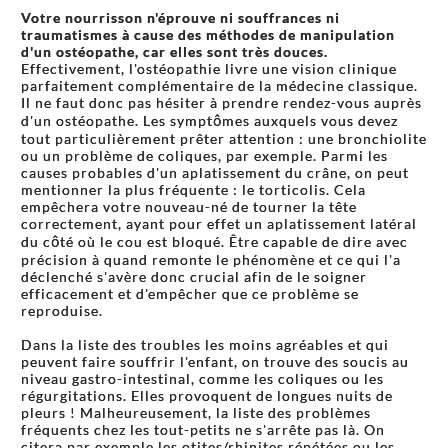
Votre nourrisson n'éprouve ni souffrances ni
traumatismes à cause des méthodes de manipulation
d'un ostéopathe, car elles sont très douces.
Effectivement, l'ostéopathie livre une vision clinique
parfaitement complémentaire de la médecine classique.
Il ne faut donc pas hésiter à prendre rendez-vous auprès
d'un ostéopathe. Les symptômes auxquels vous devez
tout particulièrement prêter attention : une bronchiolite
ou un problème de coliques, par exemple. Parmi les
causes probables d'un aplatissement du crâne, on peut
mentionner la plus fréquente : le torticolis. Cela
empêchera votre nouveau-né de tourner la tête
correctement, ayant pour effet un aplatissement latéral
du côté où le cou est bloqué. Être capable de dire avec
précision à quand remonte le phénomène et ce qui l'a
déclenché s'avère donc crucial afin de le soigner
efficacement et d'empêcher que ce problème se
reproduise.
Dans la liste des troubles les moins agréables et qui
peuvent faire souffrir l'enfant, on trouve des soucis au
niveau gastro-intestinal, comme les coliques ou les
régurgitations. Elles provoquent de longues nuits de
pleurs ! Malheureusement, la liste des problèmes
fréquents chez les tout-petits ne s'arrête pas là. On
citera par exemple les otites/rhinites répétées ou les