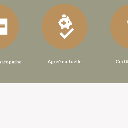
Agréé mutuelle
Certi
stéopathe
 pour
Ostéopathie pour
L'