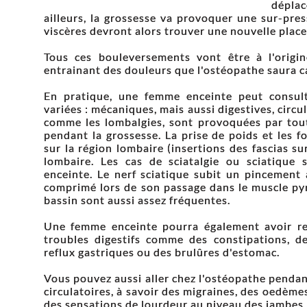
déplac
ailleurs, la grossesse va provoquer une sur-pres
viscères devront alors trouver une nouvelle place
Tous ces bouleversements vont être à l'orig
entrainant des douleurs que l'ostéopathe saura c
En pratique, une femme enceinte peut consul
variées : mécaniques, mais aussi digestives, circu
comme les lombalgies, sont provoquées par tout
pendant la grossesse. La prise de poids et les f
sur la région lombaire (insertions des fascias su
lombaire. Les cas de sciatalgie ou sciatique
enceinte. Le nerf sciatique subit un pincement à
comprimé lors de son passage dans le muscle py
bassin sont aussi assez fréquentes.
Une femme enceinte pourra également avoir re
troubles digestifs comme des constipations, d
reflux gastriques ou des brulûres d'estomac.
Vous pouvez aussi aller chez l'ostéopathe penda
circulatoires, à savoir des migraines, des oedèm
des sensations de lourdeur au niveau des jambes.