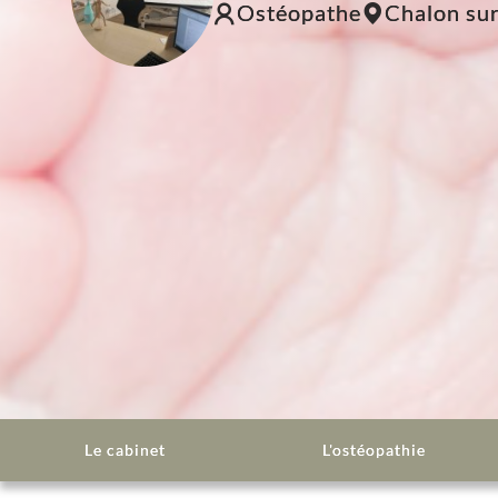
Chalon su
Ostéopathe
Le cabinet
L'ostéopathie