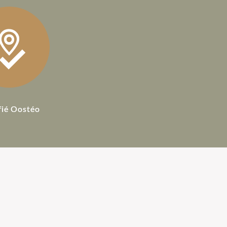
fié Oostéo
ostéopathie
Honoraires Ostéopathe