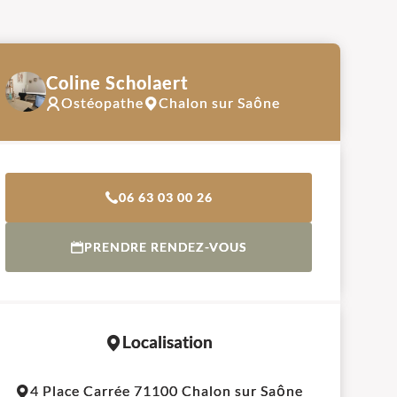
Coline Scholaert
Chalon sur Saône
Ostéopathe
06 63 03 00 26
PRENDRE RENDEZ-VOUS
Localisation
Leaflet
|
©
OpenStreetMap
contributors
4 Place Carrée 71100 Chalon sur Saône