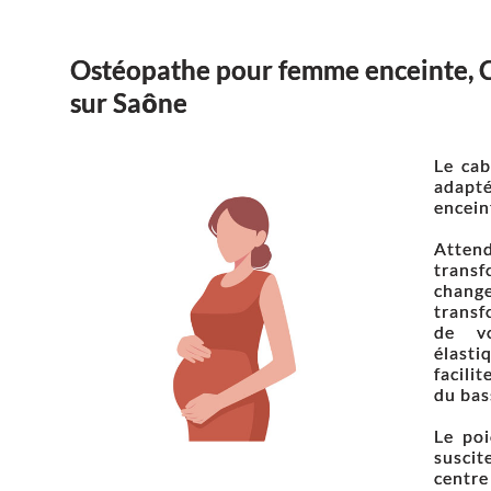
Ostéopathe pour femme enceinte, C
sur Saône
Le cab
adapt
encein
Attend
trans
change
transf
de vo
élast
facili
du bas
Le poi
susci
centr