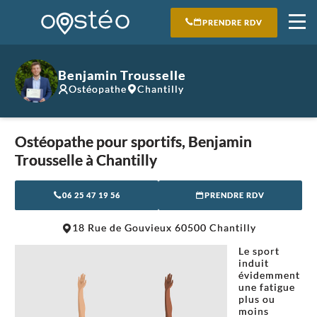
PRENDRE RDV
Benjamin Trousselle
Ostéopathe
Chantilly
Ostéopathe pour sportifs, Benjamin
Trousselle à Chantilly
06 25 47 19 56
PRENDRE RDV
Leaflet
|
©
OpenStreetMap
contributors
18 Rue de Gouvieux 60500 Chantilly
+
Le sport
−
induit
évidemment
une fatigue
plus ou
moins