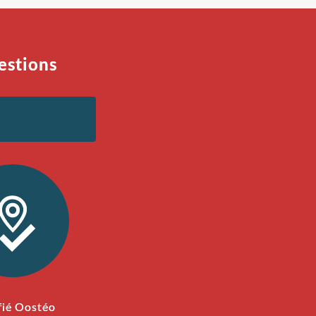
estions
fié Oostéo