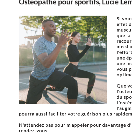
Ostéopathe pour sportifs, Lucie Le
Si vou
effet 
muscul
que la
recour
aussi 
l'effo
une ép
une mo
vous p
optima
Que vo
l'osté
du spo
L'osté
l'augm
pourra aussi faciliter votre guérison plus rapide
N'attendez pas pour m'appeler pour davantage d'
rendez-vous.