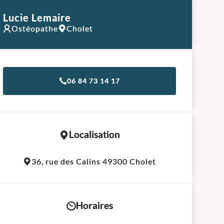
Lucie Lemaire
Ostéopathe
Cholet
06 84 73 14 17
Localisation
Leaflet
|
©
OpenStreetMap
contributors
36, rue des Calins 49300 Cholet
+
−
Horaires