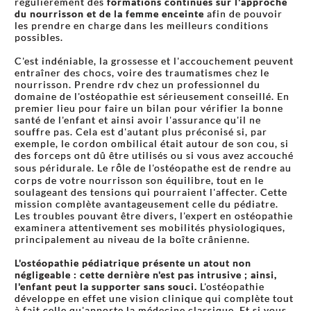
régulièrement des
formations continues sur l'approche
du nourrisson et de la femme enceinte
afin de pouvoir
les prendre en charge dans les meilleurs conditions
possibles.
C'est indéniable, la grossesse et l'accouchement peuvent
entraîner des chocs, voire des traumatismes chez le
nourrisson. Prendre rdv chez un professionnel du
domaine de l'ostéopathie est sérieusement conseillé. En
premier lieu pour faire un bilan pour vérifier la bonne
santé de l'enfant et ainsi avoir l'assurance qu'il ne
souffre pas. Cela est d'autant plus préconisé si, par
exemple, le cordon ombilical était autour de son cou, si
des forceps ont dû être utilisés ou si vous avez accouché
sous péridurale. Le rôle de l'ostéopathe est de rendre au
corps de votre nourrisson son équilibre, tout en le
soulageant des tensions qui pourraient l'affecter. Cette
mission complète avantageusement celle du pédiatre.
Les troubles pouvant être divers, l'expert en ostéopathie
examinera attentivement ses mobilités physiologiques,
principalement au niveau de la boîte crânienne.
L'ostéopathie pédiatrique présente un atout non
négligeable : cette dernière n'est pas intrusive ; ainsi,
l'enfant peut la supporter sans souci.
L'ostéopathie
développe en effet une vision clinique qui complète tout
à fait celle qu'apporte la médecine classique. Et si vous