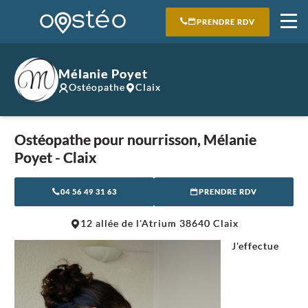
PRENDRE RDV
Mélanie Poyet
Ostéopathe
Claix
Ostéopathe pour nourrisson, Mélanie
Poyet - Claix
04 56 49 31 63
PRENDRE RDV
Leaflet
|
©
OpenStreetMap
contributors
12 allée de l'Atrium 38640 Claix
+
J'effectue
−