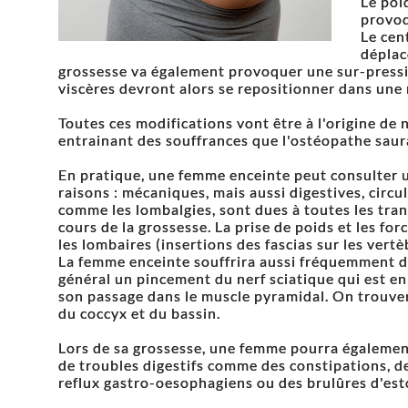
Le poi
provoq
Le cen
déplac
grossesse va également provoquer une sur-pressi
viscères devront alors se repositionner dans une 
Toutes ces modifications vont être à l'origine 
entrainant des souffrances que l'ostéopathe saur
En pratique, une femme enceinte peut consulter
raisons : mécaniques, mais aussi digestives, circu
comme les lombalgies, sont dues à toutes les tra
cours de la grossesse. La prise de poids et les for
les lombaires (insertions des fascias sur les ver
La femme enceinte souffrira aussi fréquemment de 
général un pincement du nerf sciatique qui est en
son passage dans le muscle pyramidal. On trouve
du coccyx et du bassin.
Lors de sa grossesse, une femme pourra égalemen
de troubles digestifs comme des constipations, d
reflux gastro-oesophagiens ou des brulûres d'es