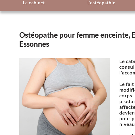
Le cabinet
L'ostéopathie
Ostéopathe pour femme enceinte, El
Essonnes
Le cab
consul
l'acco
Le fai
modifi
corps.
produi
affecte
devien
pour p
niveau