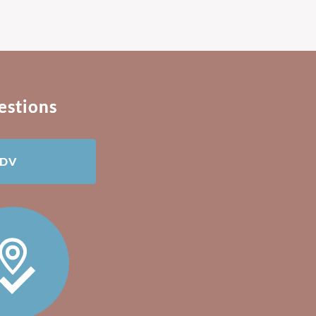
estions
RDV