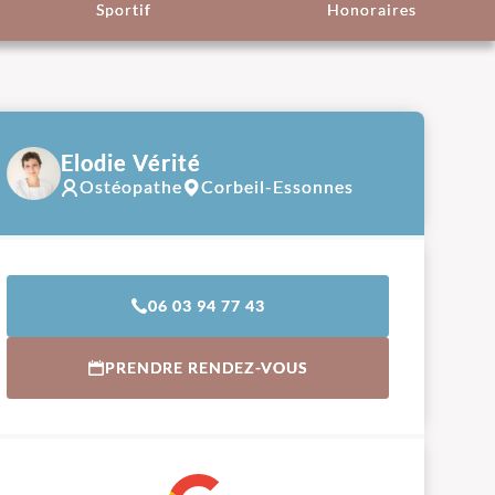
Sportif
Honoraires
Elodie Vérité
Ostéopathe
Corbeil-Essonnes
06 03 94 77 43
PRENDRE RENDEZ-VOUS