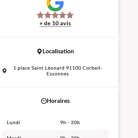
+ de 10 avis
Localisation
Leaflet
|
©
OpenStreetMap
contributors
1 place Saint Léonard 91100 Corbeil-
+
Essonnes
−
Horaires
Lundi
9h - 20h
Mardi
9h - 20h