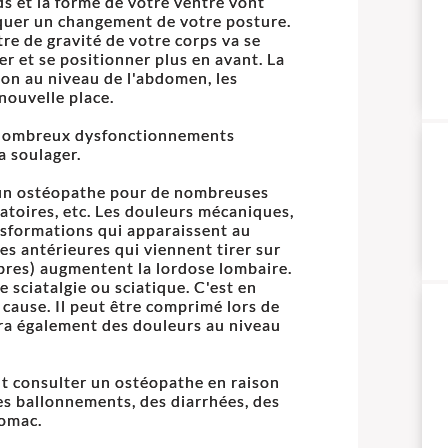
ds et la forme de votre ventre vont
uer un changement de votre posture.
tre de gravité de votre corps va se
er et se positionner plus en avant. La
on au niveau de l'abdomen, les
nouvelle place.
de nombreux dysfonctionnements
a soulager.
 un ostéopathe pour de nombreuses
latoires, etc. Les douleurs mécaniques,
nsformations qui apparaissent au
ces antérieures qui viennent tirer sur
tèbres) augmentent la lordose lombaire.
sciatalgie ou sciatique. C'est en
 cause. Il peut être comprimé lors de
ra également des douleurs au niveau
t consulter un ostéopathe en raison
es ballonnements, des diarrhées, des
tomac.