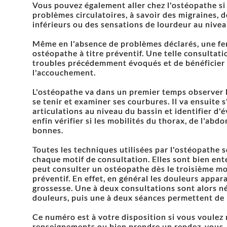
Vous pouvez également aller chez l'ostéopathe si
problèmes circulatoires, à savoir des migraines
inférieurs ou des sensations de lourdeur au nive
Même en l'absence de problèmes déclarés, une fe
ostéopathe à titre préventif. Une telle consultati
troubles précédemment évoqués et de bénéficier 
l'accouchement.
L'ostéopathe va dans un premier temps observer l
se tenir et examiner ses courbures. Il va ensuite 
articulations au niveau du bassin et identifier d'
enfin vérifier si les mobilités du thorax, de l'ab
bonnes.
Toutes les techniques utilisées par l'ostéopathe 
chaque motif de consultation. Elles sont bien en
peut consulter un ostéopathe dès le troisième mo
préventif. En effet, en général les douleurs appar
grossesse. Une à deux consultations sont alors né
douleurs, puis une à deux séances permettent de
Ce numéro est à votre disposition si vous voulez
renseignements ou bien prendre un rendez-vous.