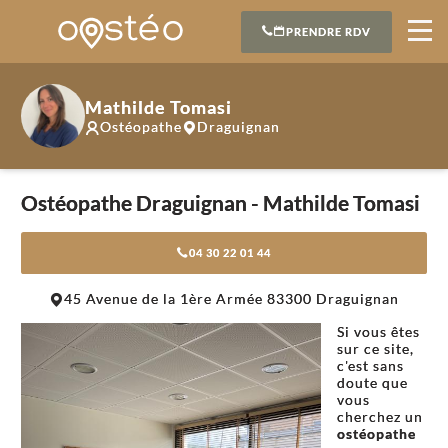
PRENDRE RDV
Mathilde Tomasi
Ostéopathe
Draguignan
Ostéopathe Draguignan - Mathilde Tomasi
04 30 22 01 44
Leaflet
|
©
OpenStreetMap
contributors
45 Avenue de la 1ère Armée 83300 Draguignan
+
Si vous êtes
−
sur ce site,
c'est sans
doute que
vous
cherchez un
ostéopathe