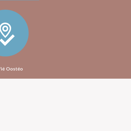
fié Oostéo
ostéopathie
Honoraires Ostéopathe
sa mise au point
Le montant d'une