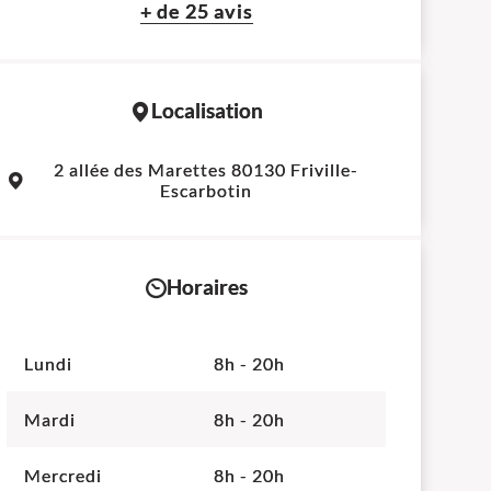
+ de 25 avis
Localisation
Leaflet
|
©
OpenStreetMap
contributors
2 allée des Marettes 80130 Friville-
+
Escarbotin
−
Horaires
Lundi
8h - 20h
Mardi
8h - 20h
Mercredi
8h - 20h