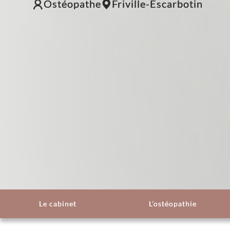
Ostéopathe
Friville-Escarbotin
Le cabinet
L'ostéopathie