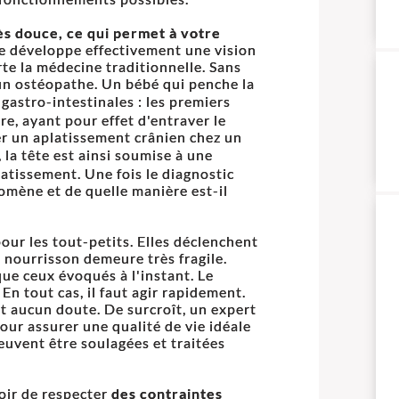
ès douce, ce qui permet à votre
e développe effectivement une vision
te la médecine traditionnelle. Sans
un ostéopathe. Un bébé qui penche la
 gastro-intestinales : les premiers
e, ayant pour effet d'entraver le
er un aplatissement crânien chez un
a tête est ainsi soumise à une
latissement. Une fois le diagnostic
nomène et de quelle manière est-il
our les tout-petits. Elles déclenchent
e nourrisson demeure très fragile.
que ceux évoqués à l'instant. Le
 En tout cas, il faut agir rapidement.
it aucun doute. De surcroît, un expert
ur assurer une qualité de vie idéale
euvent être soulagées et traitées
voir de respecter
des contraintes