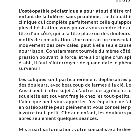
L'ostéopathie pédiatrique a pour atout d'être tr
enfant de la tolérer sans problème.
L'ostéopathi
clinique qui complète parfaitement celle qu'appor
plus d'hésitation, vous pouvez vous rendre chez 
tête d'un côté, qui a la tête plate ou des douleurs
motifs de consultation. Une contracture musculair
mouvement des cervicales, peut à elle seule caus
nourrisson. Constamment tournée du même côté, l
pression pouvant, à force, être à l'origine d'un ap
établi, il faut s'interroger : de quand date le phé
survenu ?
Les coliques sont particulièrement déplaisantes p
des douleurs, avec beaucoup de larmes à la clé. L
Aussi peut-il être sujet à d'autres désagréments 
squelette est souvent fragile chez les tout-petits.
L'aide que peut vous apporter l'ostéopathie ne fa
en ostéopathie peut pleinement vous conseiller po
à votre tout-petit. Chez un enfant, les douleurs p
après seulement quelques séances.
Mis à part sa formation, votre spécialiste a le de