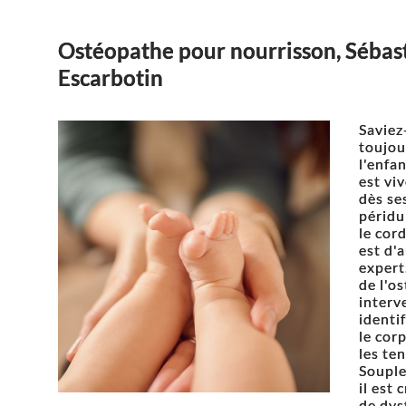
Ostéopathe pour nourrisson, Sébast
Escarbotin
Saviez
toujou
l'enfa
est vi
dès se
péridu
le cord
est d'
expert
de l'o
interv
identif
le cor
les ten
Souple
il est
de dys