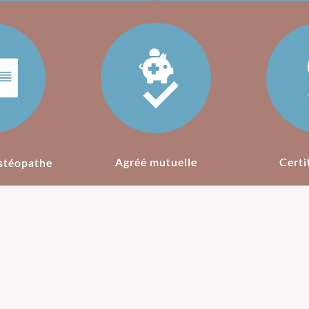
Agréé mutuelle
Certi
stéopathe
L'
 pour
Ostéopathie pour
Depuis 