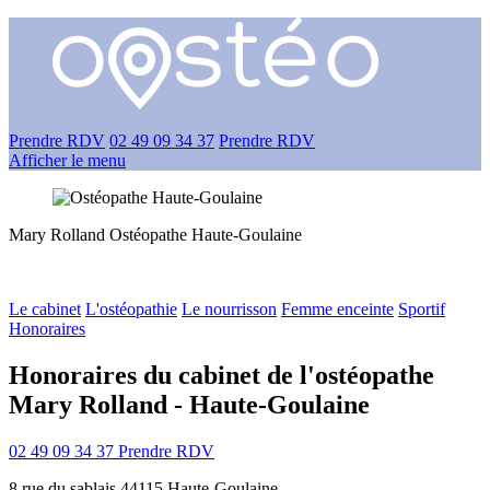
Prendre RDV
02 49 09 34 37
Prendre RDV
Afficher le menu
Mary Rolland
Ostéopathe
Haute-Goulaine
Le cabinet
L'ostéopathie
Le nourrisson
Femme enceinte
Sportif
Honoraires
Honoraires du cabinet de l'ostéopathe
Mary Rolland - Haute-Goulaine
02 49 09 34 37
Prendre RDV
8 rue du sablais 44115 Haute-Goulaine