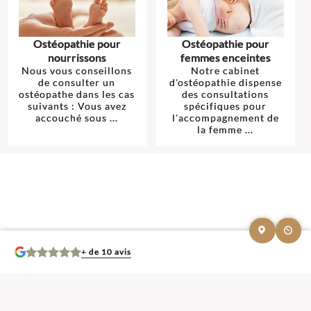
Ostéopathie pour
Ostéopathie pour
nourrissons
femmes enceintes
Nous vous conseillons
Notre cabinet
de consulter un
d'ostéopathie dispense
ostéopathe dans les cas
des consultations
suivants : Vous avez
spécifiques pour
accouché sous ...
l'accompagnement de
la femme ...
+ de 10 avis
Mentions légales et contact : Maeva Bourguignon, Ostéopathe.
8 rue
Genestelle - Domaine des Pins 13800 Istres
. Tél :
06 67 81 71 85