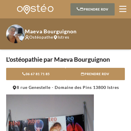
PRENDRE RDV
Maeva Bourguignon
Ostéopathe
Istres
L'ostéopathie par Maeva Bourguignon
06 67 81 71 85
PRENDRE RDV
Leaflet
|
©
OpenStreetMap
contributors
8 rue Genestelle - Domaine des Pins 13800 Istres
+
−