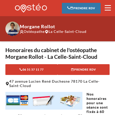
PRENDRE RDV
Morgane Rollot
Ostéopathe
La Celle-Saint-Cloud
Honoraires du cabinet de l'ostéopathe
Morgane Rollot - La Celle-Saint-Cloud
06 51 57 11 77
PRENDRE RDV
Leaflet
|
©
OpenStreetMap
contributors
47 avenue Lucien René Duchesne 78170 La Celle-
+
Saint-Cloud
−
Nos
honoraires
pour une
séance sont
fixés à 60