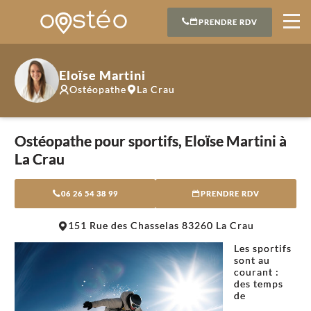
PRENDRE RDV
Eloïse Martini
Ostéopathe
La Crau
Ostéopathe pour sportifs, Eloïse Martini à
La Crau
06 26 54 38 99
PRENDRE RDV
Leaflet
|
©
OpenStreetMap
contributors
151 Rue des Chasselas 83260 La Crau
+
Les sportifs
−
sont au
courant :
des temps
de