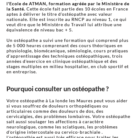
l'Ecole de ATMAN, formation agréée par le Ministère de
la Santé.
Cette école fait partie des 10 écoles en France
aptes à délivrer le titre d'ostéopathe avec valeur
nationale. Elle est inscrite au RNCP au niveau 1, ce qui
veut dire que le Ministère du Travail lui attribue une
équivalence de niveau bac + 5.
Un ostéopathe a suivi une formation qui comprend plus
de 5 000 heures comprenant des cours théoriques en
physiologie, biomécanique, sémiologie, cours pratiques
d'apprentissage des techniques ostéopathiques, trois
années d'exercice en clinique ostéopathique et des
stages multiples en milieu hospitalier, en club sportif et
en entreprise.
Pourquoi consulter un ostéopathe ?
Votre ostéopathe à La londe les Maures peut vous aider
si vous souffrez de douleurs orthopédiques ou
articulaires comme des douleurs de dos, des
cervicalgies, des problèmes lombaires. Votre ostéopathe
sait aussi soulager les affections à caractère
neurologique, comme les sciatiques, les problèmes
d'origine intercostale ou cervico-brachiale .
L'ostéopathie est aussi très efficace pour traiter les