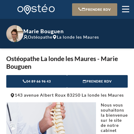
PRENDRE RDV
Marie Bouguen
Ostéopathe
La londe les Maures
Ostéopathe La londe les Maures - Marie
Bouguen
04 89 66 96 43
PRENDRE RDV
Leaflet
|
©
OpenStreetMap
contributors
143 avenue Albert Roux 83250 La londe les Maures
+
Nous vous
−
souhaitons
la bienvenue
sur le site
de notre
cabinet