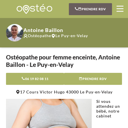
PRENDRE RDV
Antoine Baillon
Ostéopathe
Le Puy-en-Velay
Ostéopathe pour femme enceinte, Antoine
Baillon - Le Puy-en-Velay
06 19 82 08 11
PRENDRE RDV
Leaflet
|
©
OpenStreetMap
contributors
17 Cours Victor Hugo 43000 Le Puy-en-Velay
+
Si vous
−
attendez un
bébé, notre
cabinet