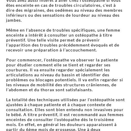
Vous avez aussi intérêt à aller chez l'ostéopathe si vous
êtes enceinte en cas de troubles circulatoires, c'est à
dire des migraines, des oedèmes au niveau des membres
inférieurs ou des sensations de lourdeur au niveau des
jambes.
Même en l'absence de troubles spécifiques, une femme
enceinte a intérêt à consulter un ostéopathe à titre
préventif. Une telle visite permet de prévenir
l'apparition des troubles précédemment évoqués et de
recevoir une préparation à l'accouchement.
Pour commencer, l'ostéopathe va observer la patiente
pour étudier comment elle se tient et regarder ses
courbures. Il va ensuite regarder spécialement les
articulations au niveau du bassin et identifier des
problèmes ou blocages potentiels. Il va enfin regarder si
les niveaux de mobilité des structures crâniennes, de
l'abdomen et du thorax sont satisfaisants.
La totalité des techniques utilisées par l'ostéopathie sont
ajustées à chaque patiente et à chaque contexte de
consultation. Elles sont bien entendu non invasives pour
le bébé. A titre préventif, il est recommandé aux femmes
enceintes de consulter l'ostéopathe dès le troisième
mois. En effet, en général les douleurs apparaissent à
partir du 6ème mois de grossesse. Une à deux