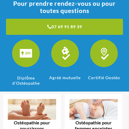
Pour prendre rendez-vous ou pour
toutes questions
07 69 91 89 39
Agréé mutuelle
Certifié Oostéo
Diplôme
d'Ostéopathe
Ostéopathie pour
Ostéopathie pour
nourrissons
femmes enceintes