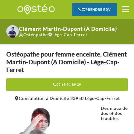
PRENDRE RDV
Clément Martin-Dupont (A Domicile)
Ostéopathe
Lège-Cap-Ferret
Ostéopathe pour femme enceinte, Clément
Martin-Dupont (A Domicile) - Lège-Cap-
Ferret
07 69 91 89 39
Leaflet
|
©
OpenStreetMap
contributors
Consulation à Domicile 33950 Lège-Cap-Ferret
+
Des maux de
−
dos et des
troubles