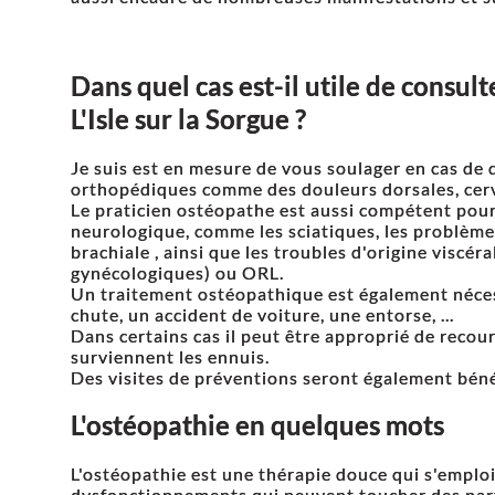
Dans quel cas est-il utile de consul
L'Isle sur la Sorgue ?
Je suis est en mesure de vous soulager en cas de d
orthopédiques comme des douleurs dorsales, cervic
Le praticien ostéopathe est aussi compétent pour 
neurologique, comme les sciatiques, les problèmes
brachiale , ainsi que les troubles d'origine viscéral
gynécologiques) ou ORL.
Un traitement ostéopathique est également néce
chute, un accident de voiture, une entorse, ...
Dans certains cas il peut être approprié de recou
surviennent les ennuis.
Des visites de préventions seront également béné
L'ostéopathie en quelques mots
L'ostéopathie est une thérapie douce qui s'emploi
dysfonctionnements qui peuvent toucher des part