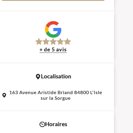
+ de 5 avis
Localisation
Leaflet
|
©
OpenStreetMap
contributors
163 Avenue Aristide Briand 84800 L'Isle
+
sur la Sorgue
−
Horaires