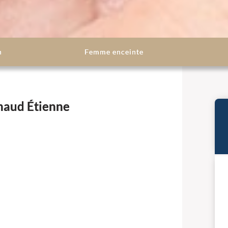
n
Femme enceinte
rnaud Étienne