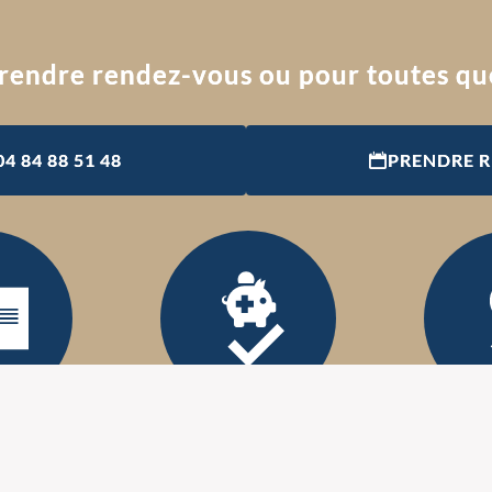
rendre rendez-vous ou pour toutes qu
04 84 88 51 48
PRENDRE 
Agréé mutuelle
Certi
stéopathe