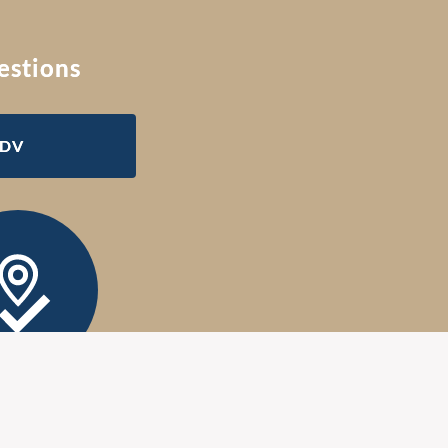
estions
RDV
fié Oostéo