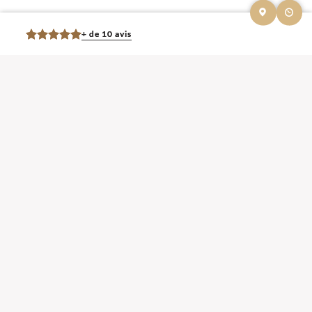
+ de 10 avis
Mentions légales et contact : Julie Journeau, Ostéopathe.
45 Avenue de
Saint-Germain 78600 Maisons-Laffitte
. Tél :
06 83 66 99 61
© 2013-2026 — Membre du Réseau Oostéo — Ostéopathe
Ostéopathe
Yvelines
—
Ecole d'Ostéopathie agréée par le Ministère de la Santé
Les avis Google
Horaires
Lundi
9h - 20h
Mardi
9h - 20h
Mercredi
9h - 20h
Jeudi
9h - 20h
Vendredi
9h - 20h