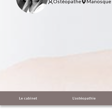
Ostéopathe
Manosque
Le cabinet
L'ostéopathie