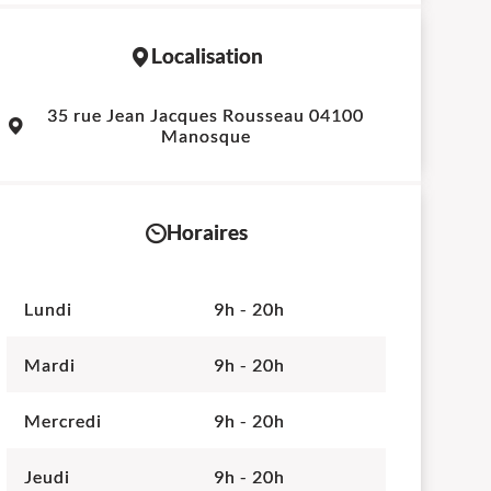
Localisation
Leaflet
|
©
OpenStreetMap
contributors
35 rue Jean Jacques Rousseau 04100
+
Manosque
−
Horaires
Lundi
9h - 20h
Mardi
9h - 20h
Mercredi
9h - 20h
Jeudi
9h - 20h