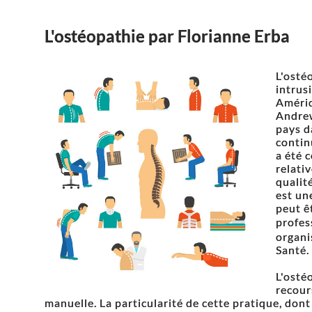
L'ostéopathie par Florianne Erba
L'osté
intrus
Amériq
Andrew
pays d
contin
a été 
relativ
qualit
est un
peut ê
profes
organi
Santé.
L'osté
recour
manuelle. La particularité de cette pratique, dont l