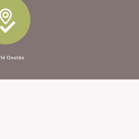
fié Oostéo
ostéopathie
Honoraires Ostéopathe
éopathie est une
Une séance d'ostéopathie