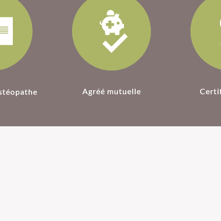
Agréé mutuelle
Certi
stéopathe
 pour
Ostéopathie pour
L'
intes
sportifs
L'ost