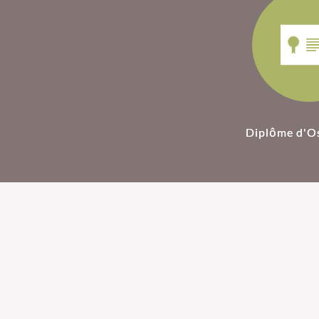
Diplôme d'O
Ostéopathie pour
Ostéopathie
nourrissons
femmes ence