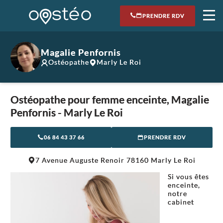
PRENDRE RDV
Magalie Penfornis
Ostéopathe
Marly Le Roi
Ostéopathe pour femme enceinte, Magalie
Penfornis - Marly Le Roi
06 84 43 37 66
PRENDRE RDV
Leaflet
|
©
OpenStreetMap
contributors
7 Avenue Auguste Renoir 78160 Marly Le Roi
+
Si vous êtes
−
enceinte,
notre
cabinet