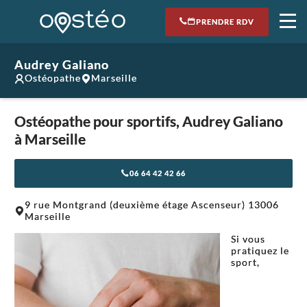
PRENDRE RDV
Audrey Galiano
Ostéopathe
Marseille
Ostéopathe pour sportifs, Audrey Galiano
à Marseille
06 64 42 42 66
Leaflet
|
©
OpenStreetMap
contributors
9 rue Montgrand (deuxième étage Ascenseur) 13006
+
Marseille
−
Si vous
pratiquez le
sport,