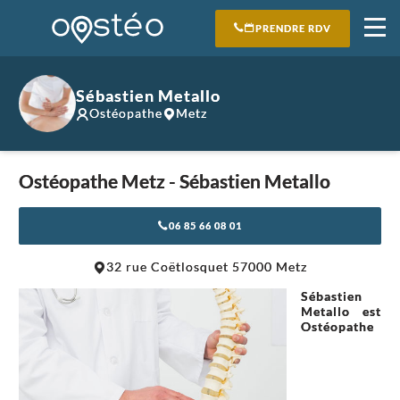
PRENDRE RDV
Sébastien Metallo
Ostéopathe
Metz
Ostéopathe Metz - Sébastien Metallo
06 85 66 08 01
Leaflet
|
©
OpenStreetMap
contributors
32 rue Coëtlosquet 57000 Metz
+
Sébastien
−
Metallo est
Ostéopathe