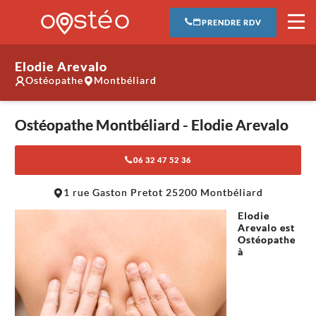
PRENDRE RDV
Elodie Arevalo
Ostéopathe
Montbéliard
Ostéopathe Montbéliard - Elodie Arevalo
06 32 47 52 36
Leaflet
|
©
OpenStreetMap
contributors
1 rue Gaston Pretot 25200 Montbéliard
+
Elodie
−
Arevalo est
Ostéopathe
à