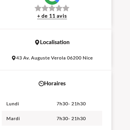
+ de 11 avis
Localisation
Leaflet
|
©
OpenStreetMap
contributors
43 Av. Auguste Verola 06200 Nice
+
−
Horaires
Lundi
7h30- 21h30
Mardi
7h30- 21h30