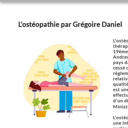
L'ostéopathie par Grégoire Daniel
L'osté
thérap
19ème 
Andrew
pays d
cessé 
réglem
relativ
qualit
est un
effect
d'un d
Minist
L'osté
une in