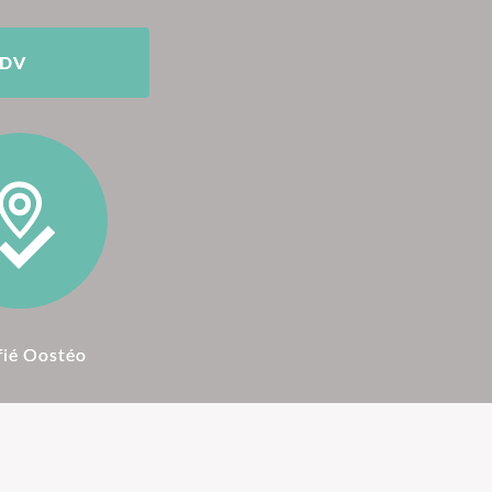
RDV
fié Oostéo