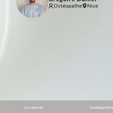
Ostéopathe
Nice
Le cabinet
L'ostéopathi