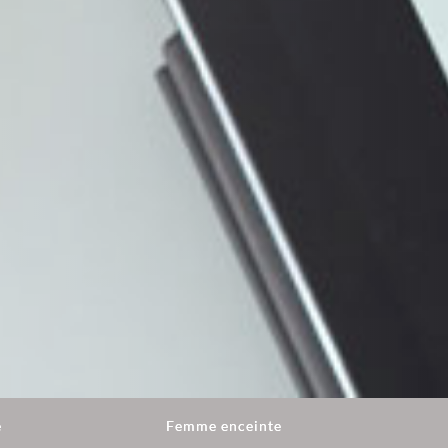
e
Femme enceinte