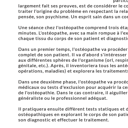
particu
largement fait ses preuves, est de considérer le
traiter l'origine du problème en respectant la rela
pensée, son psychisme. Un esprit sain dans un cor
Une séance chez l'ostéopathe comprend trois étap
minutes. L'ostéopathe, avec sa main rompue à l'exe
chaque tissu du corps de son patient et diagnosti
Dans un premier temps, l'ostéopathe va procéder
complet de son patient. Il va d'abord s'intéresser 
aux différentes sphères de l'organisme (orl, respir
génitale, etc.). Après, il inventoriera tous les an
opérations, maladies) et explorera les traitement
Dans une deuxième phase, l'ostéopathe va procéd
médicaux ou tests d'exclusion pour acquérir la ce
de l'ostéopathie. Dans le cas contraire, il aiguill
généraliste ou le professionnel adéquat.
Il pratiquera ensuite diffèrent tests statiques et
ostéopathiques en explorant le corps de son patie
son diagnostic et effectuer le traitement.