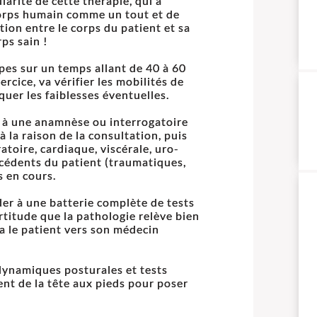
larité de cette thérapie, qui a
 corps humain comme un tout et de
tion entre le corps du patient et sa
ps sain !
es sur un temps allant de 40 à 60
rcice, va vérifier les mobilités de
quer les faiblesses éventuelles.
 à une anamnèse ou interrogatoire
à la raison de la consultation, puis
atoire, cardiaque, viscérale, uro-
técédents du patient (traumatiques,
s en cours.
er à une batterie complète de tests
rtitude que la pathologie relève bien
era le patient vers son médecin
 dynamiques posturales et tests
nt de la tête aux pieds pour poser