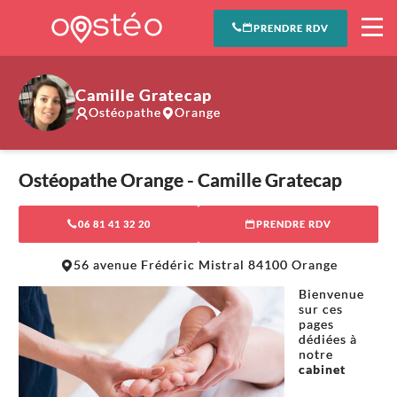
PRENDRE RDV
Camille Gratecap
Ostéopathe
Orange
Ostéopathe Orange - Camille Gratecap
06 81 41 32 20
PRENDRE RDV
Leaflet
|
©
OpenStreetMap
contributors
56 avenue Frédéric Mistral 84100 Orange
+
Bienvenue
−
sur ces
pages
dédiées à
notre
cabinet