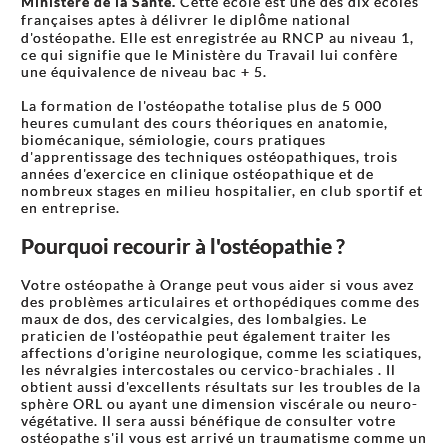
Ministère de la Santé.
Cette école est une des dix écoles
françaises aptes à délivrer le diplôme national
d'ostéopathe. Elle est enregistrée au RNCP au niveau 1,
ce qui signifie que le Ministère du Travail lui confère
une équivalence de niveau bac + 5.
La formation de l'ostéopathe totalise plus de 5 000
heures cumulant des cours théoriques en anatomie,
biomécanique, sémiologie, cours pratiques
d'apprentissage des techniques ostéopathiques, trois
années d'exercice en clinique ostéopathique et de
nombreux stages en milieu hospitalier, en club sportif et
en entreprise.
Pourquoi recourir à l'ostéopathie ?
Votre ostéopathe à Orange peut vous aider si vous avez
des problèmes articulaires et orthopédiques comme des
maux de dos, des cervicalgies, des lombalgies. Le
praticien de l'ostéopathie peut également traiter les
affections d'origine neurologique, comme les sciatiques,
les névralgies intercostales ou cervico-brachiales . Il
obtient aussi d'excellents résultats sur les troubles de la
sphère ORL ou ayant une dimension viscérale ou neuro-
végétative. Il sera aussi bénéfique de consulter votre
ostéopathe s'il vous est arrivé un traumatisme comme un