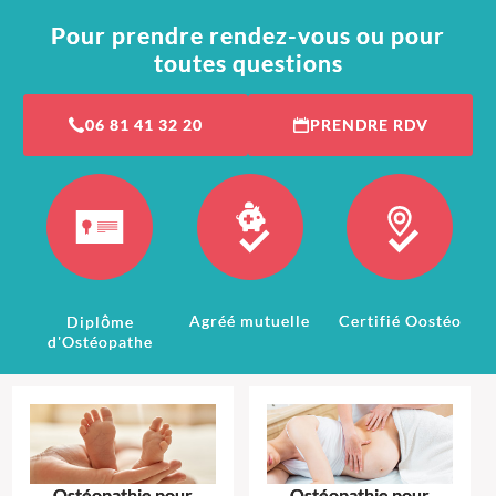
Pour prendre rendez-vous ou pour
toutes questions
06 81 41 32 20
PRENDRE RDV
Agréé mutuelle
Certifié Oostéo
Diplôme
d'Ostéopathe
Ostéopathie pour
Ostéopathie pour