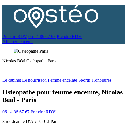
Prendre RDV
06 14 86 67 67
Prendre RDV
Afficher le menu
Nicolas Béal
Ostéopathe
Paris
Le cabinet
Le nourrisson
Femme enceinte
Sportif
Honoraires
Ostéopathe pour femme enceinte, Nicolas
Béal - Paris
06 14 86 67 67
Prendre RDV
8 rue Jeanne D'Arc 75013 Paris