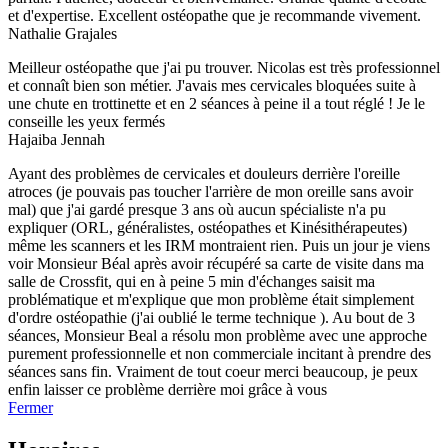
et d'expertise. Excellent ostéopathe que je recommande vivement.
Nathalie Grajales
Meilleur ostéopathe que j'ai pu trouver. Nicolas est très professionnel
et connaît bien son métier. J'avais mes cervicales bloquées suite à
une chute en trottinette et en 2 séances à peine il a tout réglé ! Je le
conseille les yeux fermés
Hajaiba Jennah
Ayant des problèmes de cervicales et douleurs derrière l'oreille
atroces (je pouvais pas toucher l'arrière de mon oreille sans avoir
mal) que j'ai gardé presque 3 ans où aucun spécialiste n'a pu
expliquer (ORL, généralistes, ostéopathes et Kinésithérapeutes)
même les scanners et les IRM montraient rien. Puis un jour je viens
voir Monsieur Béal après avoir récupéré sa carte de visite dans ma
salle de Crossfit, qui en à peine 5 min d'échanges saisit ma
problématique et m'explique que mon problème était simplement
d'ordre ostéopathie (j'ai oublié le terme technique ). Au bout de 3
séances, Monsieur Beal a résolu mon problème avec une approche
purement professionnelle et non commerciale incitant à prendre des
séances sans fin. Vraiment de tout coeur merci beaucoup, je peux
enfin laisser ce problème derrière moi grâce à vous
Fermer