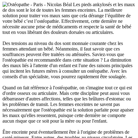
Les pieds ankylosés et les maux
de dos sont le lot de toutes les femmes enceintes. La meilleure
solution pour traiter vos maux sans que cela dérange l’équilibre de
votre bébé c’est l’ostéopathie. Effectivement, cette dernière ne
nécessite aucune prise de médicaments et respecte la santé de bébé
tout en vous libérant des douleurs dorsales ou articulaires.
Des tensions au niveau du dos sont monnaie courante chez les
femmes attendant un bébé. Néanmoins, il faut savoir que ces
souffrances peuvent être traitées ou atténuées. Saviez-vous que
l'ostéopathie est recommandée dans cette situation ? La diminution
des maux liés à l'attente d'un enfant est l'une des raisons principales
qui incitent les futures mères à consulter un ostéopathe. Avec les
conseils d'un spécialiste, vous pourrez rapidement être soulagée.
Quand on fait référence à l'ostéopathie, on s'imagine tout ce qui est
d'ordre osseux ou articulaire. Mais cette discipline peut aussi vous
débarrasser d'autres affections, telles que les brûlures d'estomac ou
les problèmes de transit. Les femmes enceintes ne savent pas
nécessairement que l'ostéopathie est la solution parfaite pour apaiser
les maux qu'elles ressentent, puisque cette dernière ne comporte
aucun risque que ce soit pour la mère ou pour l'enfant.
Être enceinte peut éventuellement être à l'origine de problèmes de
santé mineurs. Entre autres, des troubles au niveau circulatoire. Les