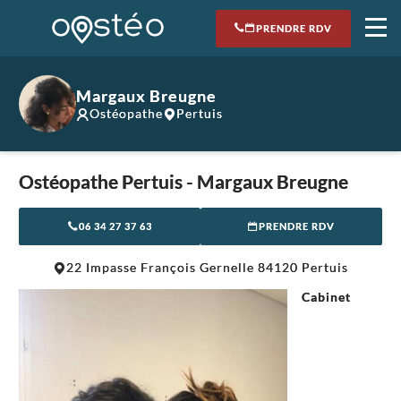
PRENDRE RDV
Margaux Breugne
Ostéopathe
Pertuis
Ostéopathe Pertuis - Margaux Breugne
06 34 27 37 63
PRENDRE RDV
Leaflet
|
©
OpenStreetMap
contributors
22 Impasse François Gernelle 84120 Pertuis
+
Cabinet
−