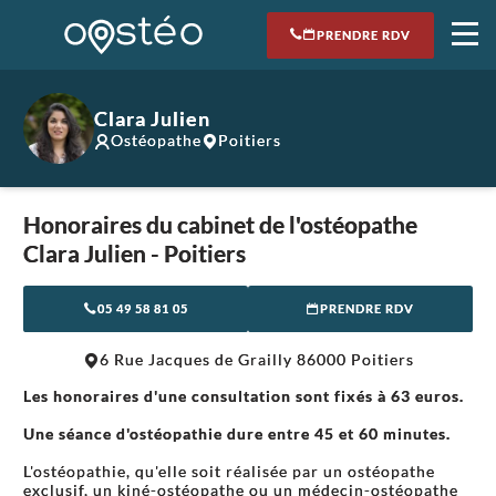
PRENDRE RDV
Clara Julien
Ostéopathe
Poitiers
Honoraires du cabinet de l'ostéopathe
Clara Julien - Poitiers
05 49 58 81 05
PRENDRE RDV
Leaflet
|
©
OpenStreetMap
contributors
6 Rue Jacques de Grailly 86000 Poitiers
+
Les honoraires d'une consultation sont fixés à 63 euros.
−
Une séance d'ostéopathie dure entre 45 et 60 minutes.
L'ostéopathie, qu'elle soit réalisée par un ostéopathe
exclusif, un kiné-ostéopathe ou un médecin-ostéopathe