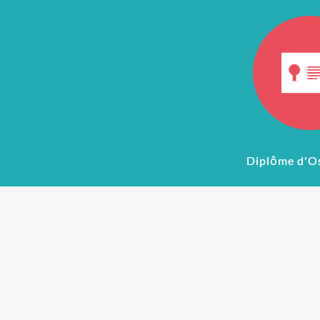
Diplôme d'O
Ostéopathie pour
Ostéopathie
nourrissons
femmes ence
Si vous êtes dans un des