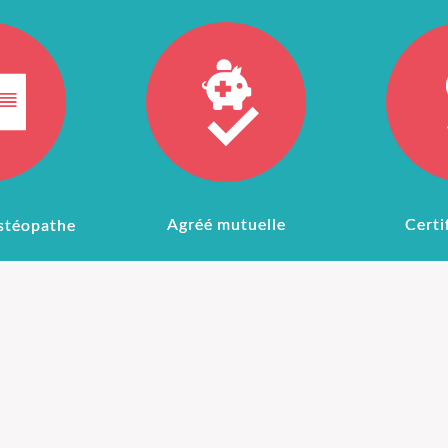
Agréé mutuelle
Certi
stéopathe
L'
Ostéopathie pour
L'ost
 pour
sportifs
thérapie
intes
avant 1
Si vous pratiquez le sport,