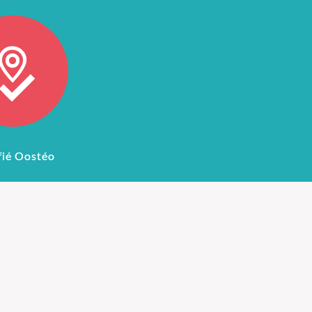
fié Oostéo
ostéopathie
Honoraires Ostéopathe
éopathie est une
 manuelle née peu
Les honoraires sont de 50
900 aux USA sous
euros pour une