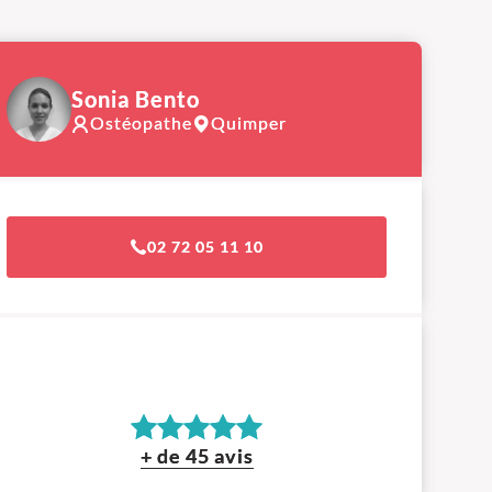
Sonia Bento
Ostéopathe
Quimper
02 72 05 11 10
+ de 45 avis