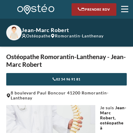
PRENDRE RDV
Jean-Marc Robert
Ostéopathe
Romorantin-Lanthenay
Ostéopathe Romorantin-Lanthenay - Jean-
Marc Robert
02 54 96 91 81
Leaflet
|
©
OpenStreetMap
contributors
8 boulevard Paul Boncour 41200 Romorantin-
+
Lanthenay
−
Je suis
Jean-
Marc
Robert,
ostéopathe
à