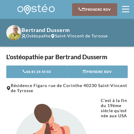
PRENDRE RDV
Bertrand Dusserm
Ostéopathe
Saint-Vincent de Tyrosse
L'ostéopathie par Bertrand Dusserm
06 81 24 45 03
PRENDRE RDV
Leaflet
|
©
OpenStreetMap
contributors
Résidence Figaro rue de Corinthe 40230 Saint-Vincent
+
de Tyrosse
−
C'est à la fin
du 19ème
siècle qu'est
née aux USA