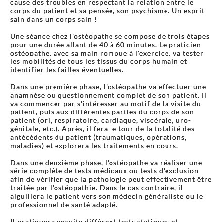
cause des troubles en respectant la relation entre le
corps du patient et sa pensée, son psychisme. Un esprit
sain dans un corps sain !
Une séance chez l'ostéopathe se compose de trois étapes
pour une durée allant de 40 à 60 minutes. Le praticien
ostéopathe, avec sa main rompue à l'exercice, va tester
les mobilités de tous les tissus du corps humain et
identifier les failles éventuelles.
Dans une première phase, l'ostéopathe va effectuer une
anamnèse ou questionnement complet de son patient. Il
va commencer par s'intéresser au motif de la visite du
patient, puis aux différentes parties du corps de son
patient (orl, respiratoire, cardiaque, viscérale, uro-
génitale, etc.). Après, il fera le tour de la totalité des
antécédents du patient (traumatiques, opérations,
maladies) et explorera les traitements en cours.
Dans une deuxième phase, l'ostéopathe va réaliser une
série complète de tests médicaux ou tests d'exclusion
afin de vérifier que la pathologie peut effectivement être
traitée par l'ostéopathie. Dans le cas contraire, il
aiguillera le patient vers son médecin généraliste ou le
professionnel de santé adapté.
Il pratiquera ensuite diffèrent tests statiques et