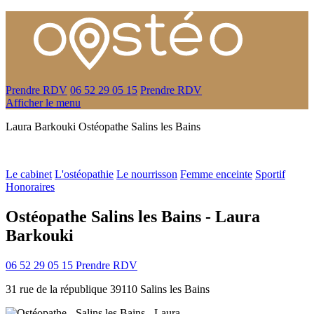
Prendre RDV
06 52 29 05 15
Prendre RDV
Afficher le menu
Laura Barkouki
Ostéopathe
Salins les Bains
Le cabinet
L'ostéopathie
Le nourrisson
Femme enceinte
Sportif
Honoraires
Ostéopathe Salins les Bains - Laura
Barkouki
06 52 29 05 15
Prendre RDV
31 rue de la république 39110 Salins les Bains