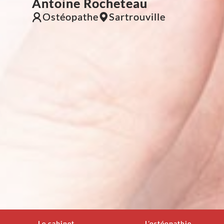
Antoine Rocheteau
Ostéopathe
Sartrouville
Le cabinet
L'ostéopathie