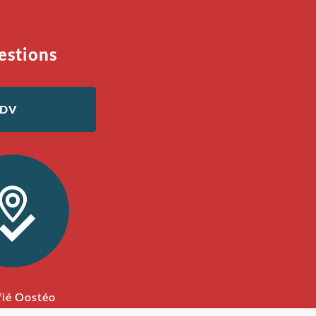
estions
RDV
fié Oostéo