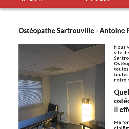
Ostéopathe Sartrouville - Antoine
Nous v
site d
Sartro
Ostéo
toutes
toutes
notre 
Quel
osté
il ef
Ma for
diplôm