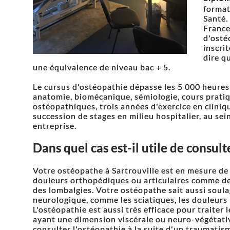
format
Santé.
France
d'osté
inscri
dire q
une équivalence de niveau bac + 5.
Le cursus d'ostéopathie dépasse les 5 000 heure
anatomie, biomécanique, sémiologie, cours prati
ostéopathiques, trois années d'exercice en clini
succession de stages en milieu hospitalier, au sei
entreprise.
Dans quel cas est-il utile de consul
Votre ostéopathe à Sartrouville est en mesure de 
douleurs orthopédiques ou articulaires comme des
des lombalgies. Votre ostéopathe sait aussi soula
neurologique, comme les sciatiques, les douleurs 
L'ostéopathie est aussi très efficace pour traiter
ayant une dimension viscérale ou neuro-végétative
consulter l'ostéopathie à la suite d'un traumat