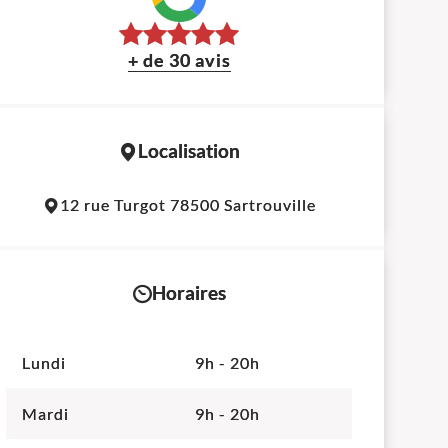
+ de 30 avis
Localisation
Leaflet
|
©
OpenStreetMap
contributors
12 rue Turgot 78500 Sartrouville
+
−
Horaires
Lundi
9h - 20h
Mardi
9h - 20h