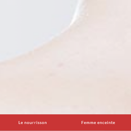
Le nourrisson
Femme enceinte