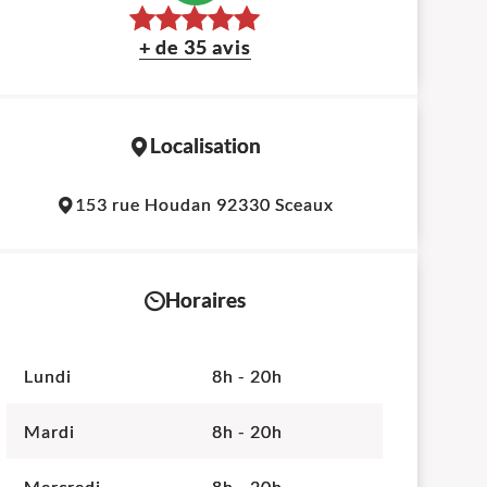
+ de 35 avis
Localisation
Leaflet
|
©
OpenStreetMap
contributors
153 rue Houdan 92330 Sceaux
+
−
Horaires
Lundi
8h - 20h
Mardi
8h - 20h
Mercredi
8h - 20h