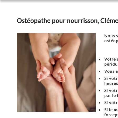
Ostéopathe pour nourrisson, Cléme
Nous v
ostéop
Votre 
péridu
Vous a
Si vot
heures
Si vot
par le 
Si vot
Si le 
forcep