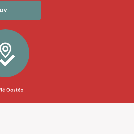
RDV
fié Oostéo