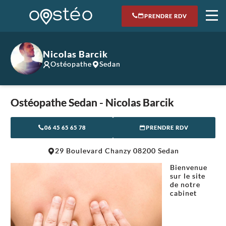
PRENDRE RDV
Nicolas Barcik
Ostéopathe
Sedan
Ostéopathe Sedan - Nicolas Barcik
06 45 65 65 78
PRENDRE RDV
Leaflet
|
©
OpenStreetMap
contributors
29 Boulevard Chanzy 08200 Sedan
+
Bienvenue
−
sur le site
de notre
cabinet