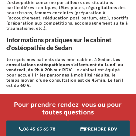
L'ostéopathie concerne par ailleurs des situations
particulières : coliques, têtes plates, régurgitations des
nourrissons, femmes enceintes (préparation à
l'accouchement, rééducation post-partum, etc.), sportifs
(préparation aux compétitions, accompagnement suite à
traumatisme, etc.).
Informations pratiques sur le cabinet
d'ostéopathie de Sedan
Je reçois mes patients dans mon cabinet à Sedan.
Les
consultations ostéopathiques s'effectuent du Lundi au
vendredi, de 9h à 20h sur RDV
. Le cabinet est équipé
pour accueillir les personnes à mobilité réduite. le
temps moyen d'une consultation est de
45min
. Le tarif
est de
60 €
.
Pour prendre rendez-vous ou pour
toutes questions
06 45 65 65 78
PRENDRE RDV