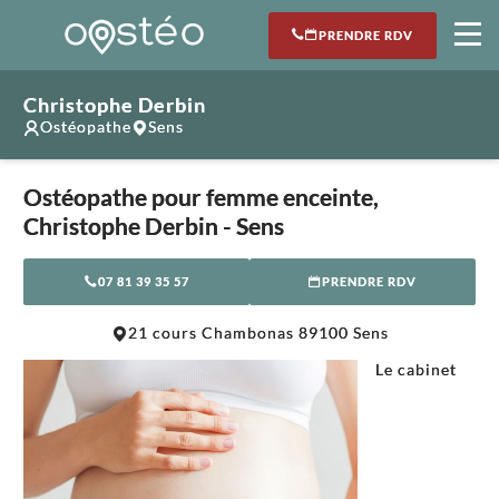
PRENDRE RDV
Christophe Derbin
Ostéopathe
Sens
Ostéopathe pour femme enceinte,
Christophe Derbin - Sens
07 81 39 35 57
PRENDRE RDV
Leaflet
|
©
OpenStreetMap
contributors
21 cours Chambonas 89100 Sens
+
Le cabinet
−